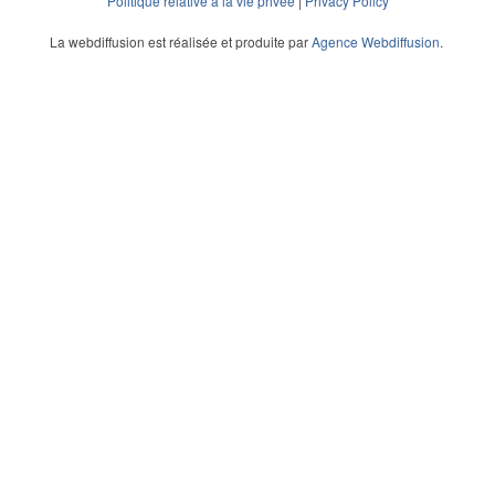
Politique relative à la vie privée
|
Privacy Policy
La webdiffusion est réalisée et produite par
Agence Webdiffusion
.