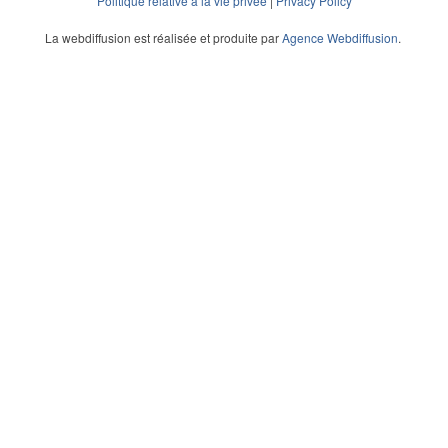
Politique relative à la vie privée
|
Privacy Policy
La webdiffusion est réalisée et produite par
Agence Webdiffusion
.